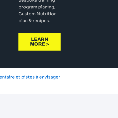
Bespoke training
program planing,
Custom Nutrition
plan & recipes.
LEARN
MORE >
entaire et pistes à envisager