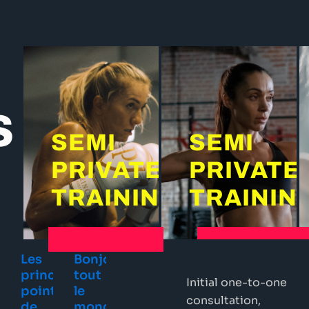
S
SEMI
SEMI
PRIVATE
PRIVATE
TRAINING
TRAININ
Les
Bonjour
principaux
tout
Initial one-to-one
points
le
consultation,
de
monde !