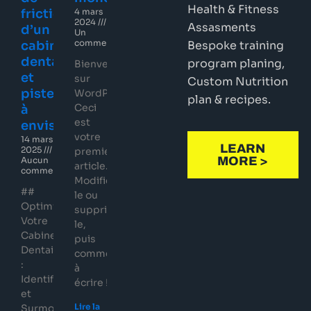
Health & Fitness
friction
4 mars
2024
Assasments
d’un
Un
commentaire
cabinet
Bespoke training
dentaire
program planing,
Bienvenue
et
sur
Custom Nutrition
pistes
WordPress.
plan & recipes.
Ceci
à
est
envisager
votre
14 mars
LEARN
2025
premier
MORE >
Aucun
article.
commentaire
Modifiez-
##
le ou
Optimisez
supprimez-
Votre
le,
Cabinet
puis
Dentaire
commencez
:
à
Identifiez
écrire !
et
Lire la
Surmontez