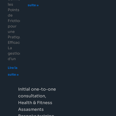
les
suite »
Points
de
Friction
pour
une
Pratique
Efficace
La
gestion
d’un
Lire la
suite »
Initial one-to-one
consultation,
Health & Fitness
Assasments