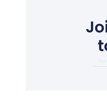
Jo
t
Your
email