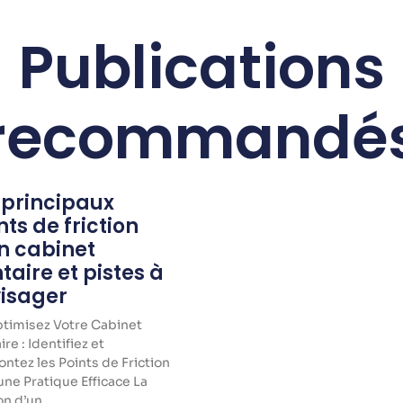
Publications
recommandé
 principaux
nts de friction
n cabinet
taire et pistes à
isager
timisez Votre Cabinet
re : Identifiez et
ntez les Points de Friction
une Pratique Efficace La
on d’un