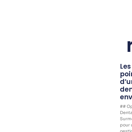
Les
poi
d’u
den
env
## Op
Dentai
Surmo
pour 
gesti