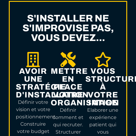
S'INSTALLER NE
S'IMPROVISE PAS,
VOUS DEVEZ...
AVOIR
METTRE
VOUS
UNE
EN
STRUCTUR
STRATÉGIE
PLACE
À
D'INSTALLATION
VOTRE
VOTRE
ORGANISATION
IMAGE
Définir votre
vision et votre
Définir
Elaborer une
positionnement.
comment et
expérience
Construire
qui recruter.
patient qui
votre budget
Structurer
vous