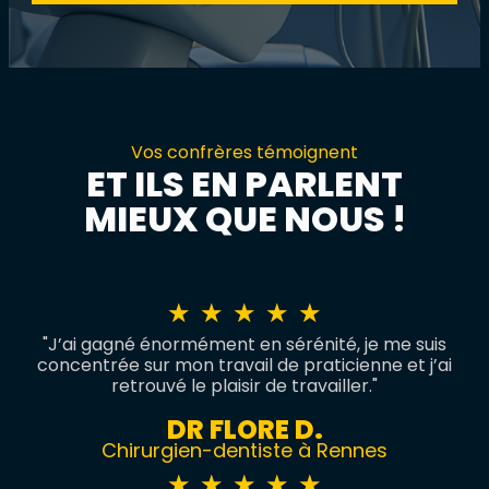
Vos confrères témoignent
ET ILS EN PARLENT
MIEUX QUE NOUS !​
Noté
★
★
★
★
★
"J’ai gagné énormément en sérénité, je me suis
5
concentrée sur mon travail de praticienne et j’ai
retrouvé le plaisir de travailler."
sur
DR FLORE D.
5
Chirurgien-dentiste à Rennes
Noté
★
★
★
★
★