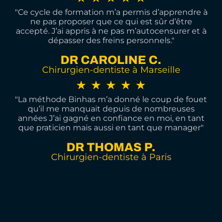
"Ce cycle de formation m’a permis d’apprendre à
5
ne pas proposer que ce qui est sûr d’être
accepté. J’ai appris à ne pas m’autocensurer et à
sur
dépasser des freins personnels."
5
DR CAROLINE C.
Chirurgien-dentiste à Marseille
Noté
★
★
★
★
★
"La méthode Binhas m’a donné le coup de fouet
5
qu’il me manquait depuis de nombreuses
années J’ai gagné en confiance en moi, en tant
sur
que praticien mais aussi en tant que manager"
5
DR THOMAS P.
Chirurgien-dentiste à Paris