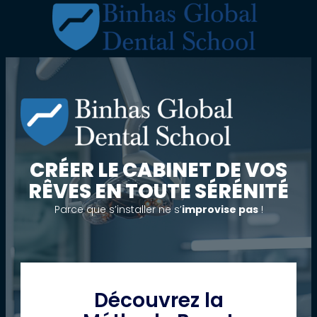
Aller
au
contenu
CRÉER LE CABINET DE VOS
RÊVES EN TOUTE SÉRÉNITÉ
Parce que s’installer ne s’
improvise pas
!
Découvrez la